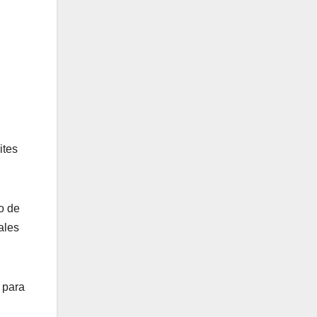
ites
o de
ales
 para
.