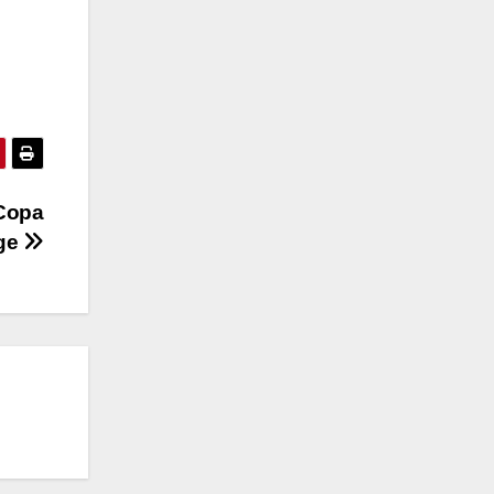
 Copa
nge