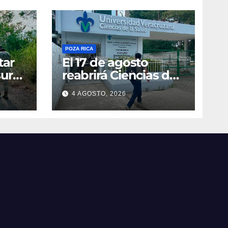
POZA RICA
tar
El 17 de agosto
ura
reabrirá Ciencias de
e
la Salud de UV
4 AGOSTO, 2026