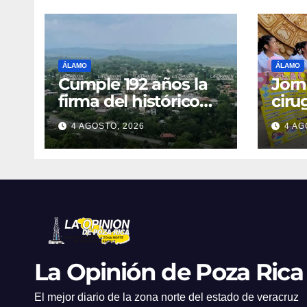
ÁLAMO
ÁLAMO
Cumple 192 años la
Jorn
firma del histórico
ciru
Plan de Temapache
Hosp
4 AGOSTO, 2026
4 AG
La Opinión de Poza Rica
El mejor diario de la zona norte del estado de veracruz