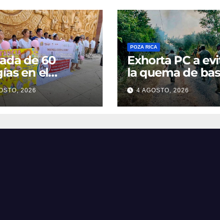
POZA RICA
ada de 60
Exhorta PC a evi
gías en el
la quema de bas
ital General
ante el riesgo d
OSTO, 2026
4 AGOSTO, 2026
incendios