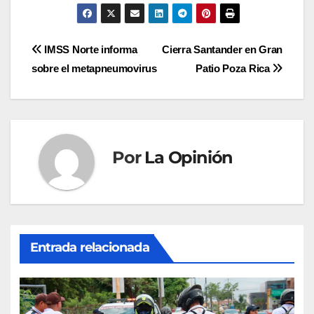
Navegación
IMSS Norte informa
Cierra Santander en Gran
sobre el metapneumovirus
Patio Poza Rica
de
entradas
Por
La Opinión
Entrada relacionada