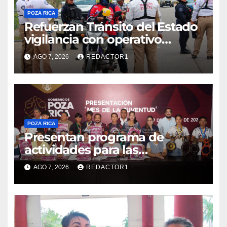
POZA RICA
Refuerzan Tránsito del Estado
vigilancia con operativo
sorpresa
AGO 7, 2026
REDACTOR1
POZA RICA
Presentan programa de
actividades para las
juventudes
AGO 7, 2026
REDACTOR1