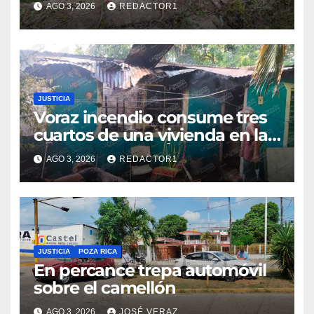
AGO 3, 2026
REDACTOR1
con golpes leves
JUSTICIA
Voraz incendio consume tres
cuartos de una vivienda en la
colonia Manuel Ávila Camacho
AGO 3, 2026
REDACTOR1
JUSTICIA
POZA RICA
En percance trepa automóvil
sobre el camellón
AGO 3, 2026
JOSÉ VERAZ