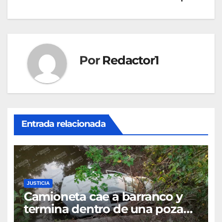
de
entradas
Por
Redactor1
Entrada relacionada
JUSTICIA
Camioneta cae a barranco y
termina dentro de una poza
en Coatzintla; conductor sale