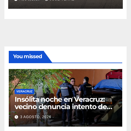
You missed
VERACRUZ
Insólita noche en Veracruz:
vecino denuncia intento de
cateo tras viralizar video
3 AGOSTO, 2026
captado por cámaras de
seguridad