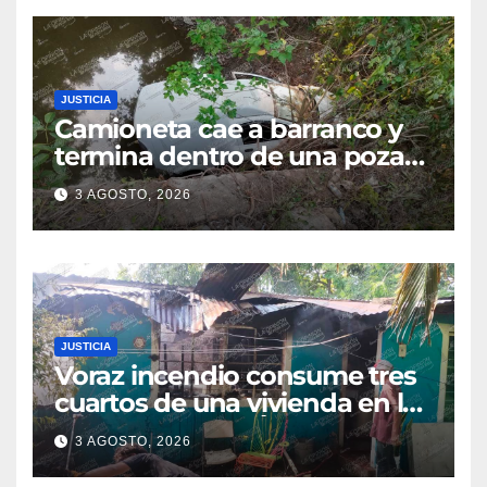
JUSTICIA
Camioneta cae a barranco y
termina dentro de una poza
en Coatzintla; conductor sale
3 AGOSTO, 2026
con golpes leves
JUSTICIA
Voraz incendio consume tres
cuartos de una vivienda en la
colonia Manuel Ávila
3 AGOSTO, 2026
Camacho