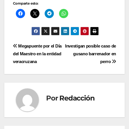
Comparte esto:
Navegación
Megapuente por el Día
Investigan posible caso de
del Maestro en la entidad
gusano barrenador en
de
veracruzana
perro
entradas
Por
Redacción