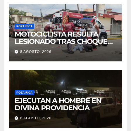
POZA RICA
MOTOCICLISTA RESULTA
LESIONADO TRAS CHOQUE
EN LA 27 DE SEPTIEMBRE
8 AGOSTO, 2026
POZA RICA
EJECUTAN A HOMBRE EN
DIVINA PROVIDENCIA
8 AGOSTO, 2026