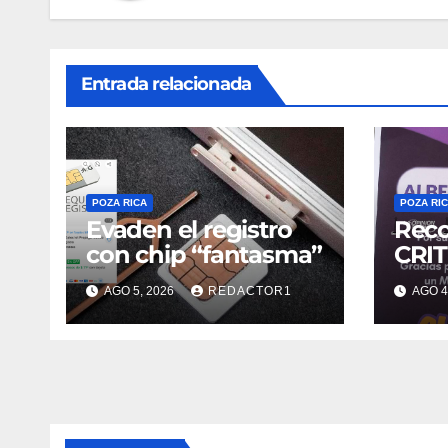
Entrada relacionada
POZA RICA
POZA RI
Evaden el registro
Reco
con chip “fantasma”
CRIT
AGO 5, 2026
REDACTOR1
AGO 4