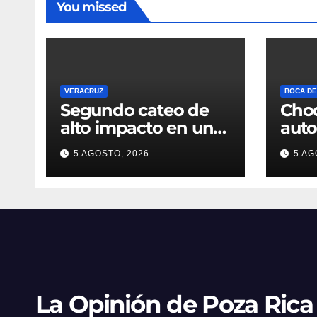
You missed
VERACRUZ
BOCA DE
Segundo cateo de
Cho
alto impacto en una
aut
noche moviliza a
en B
5 AGOSTO, 2026
5 AG
fuerzas federales y
tres
estatales en
golp
Veracruz
La Opinión de Poza Rica