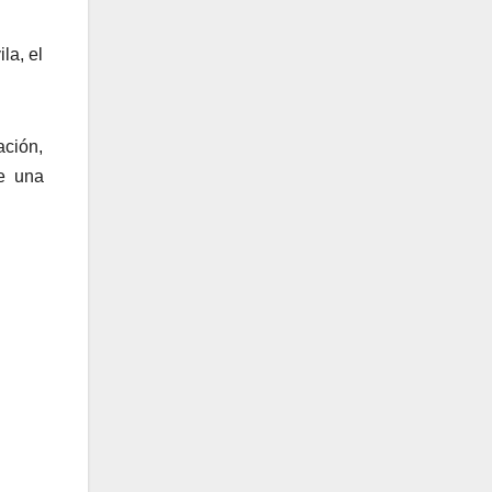
la, el
ación,
de una