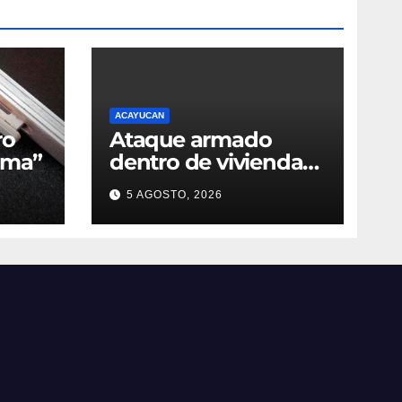
ACAYUCAN
ro
Ataque armado
sma”
dentro de vivienda
cobra la vida de
5 AGOSTO, 2026
taxista en Acayucan