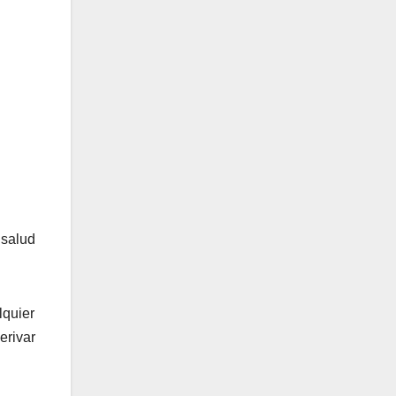
 salud
lquier
erivar