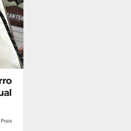
rro
ual
n Poza