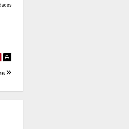
idades
gna