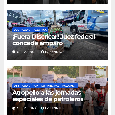
DESTACADA
POZA RICA
¡Fuera Discricar! Juez federal
concede amparo
SEP 20, 2024
LA OPINIÓN
DESTACADA
PORTADA PRINCIPAL
POZA RICA
Atropello a las jornadas
especiales de petroleros
SEP 20, 2024
LA OPINIÓN