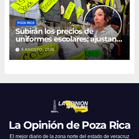
POZA RICA
Subirán los precios de
uniformes escolares; ajustan
promociones
5 AGOSTO, 2026
La Opinión de Poza Rica
El mejor diario de la zona norte del estado de veracruz