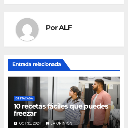
entradas
Por
ALF
Entrada relacionada
DESTACADA
10 recetas fáciles que puedes
freezar
OCT 31, 2024
LA OPINIÓN