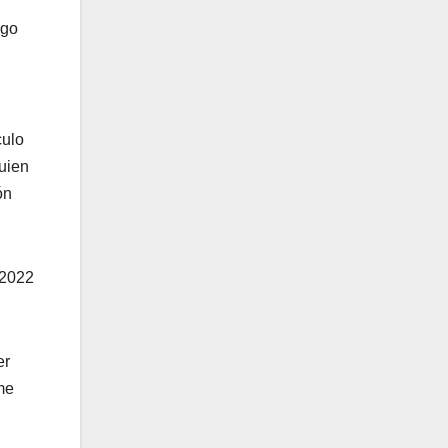
ego
culo
quien
ón
 2022
er
me