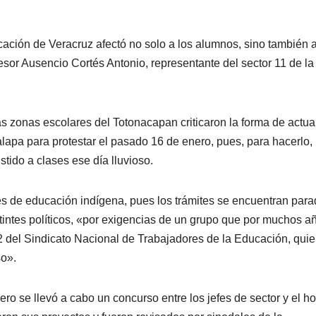
cación de Veracruz afectó no solo a los alumnos, sino también a
esor Ausencio Cortés Antonio, representante del sector 11 de l
as zonas escolares del Totonacapan criticaron la forma de actua
lapa para protestar el pasado 16 de enero, pues, para hacerlo,
tido a clases ese día lluvioso.
es de educación indígena, pues los trámites se encuentran par
 tintes políticos, «por exigencias de un grupo que por muchos a
 32 del Sindicato Nacional de Trabajadores de la Educación, qui
so».
ro se llevó a cabo un concurso entre los jefes de sector y el h