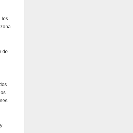
 los
a zona
r de
ados
ños
enes
oy