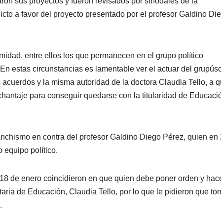
aron sus proyectos y fueron revisados por sinodales de la
cto a favor del proyecto presentado por el profesor Galdino Di
midad, entre ellos los que permanecen en el grupo político
n estas circunstancias es lamentable ver el actuar del grupús
s acuerdos y la misma autoridad de la doctora Claudia Tello, a 
 chantaje para conseguir quedarse con la titularidad de Educaci
anchismo en contra del profesor Galdino Diego Pérez, quien en
 equipo político.
 18 de enero coincidieron en que quien debe poner orden y hac
taria de Educación, Claudia Tello, por lo que le pidieron que to
.