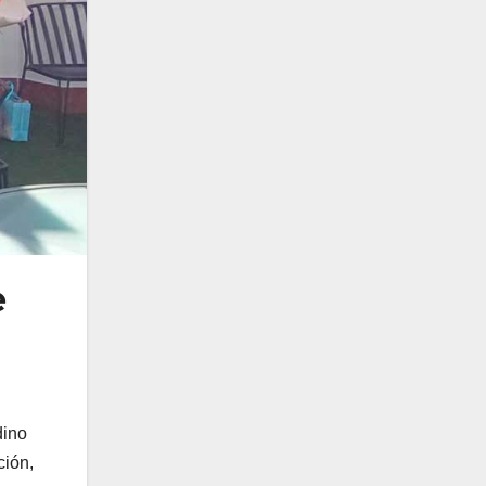
e
dino
ción,