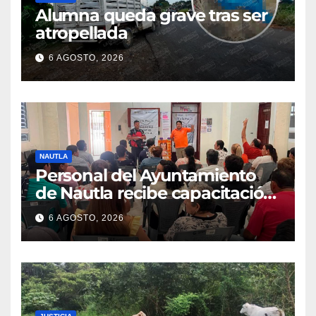
Alumna queda grave tras ser
atropellada
6 AGOSTO, 2026
NAUTLA
Personal del Ayuntamiento
de Nautla recibe capacitación
en atención a emergencias
6 AGOSTO, 2026