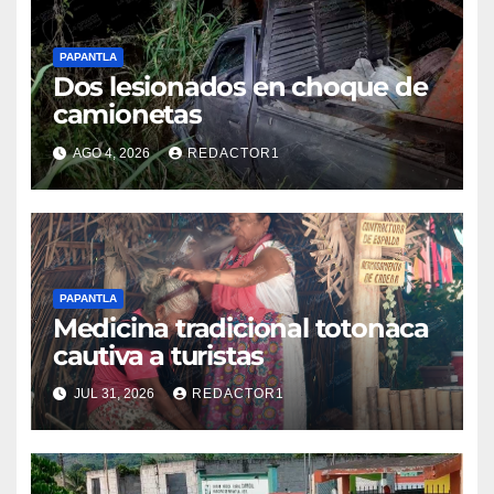
PAPANTLA
Dos lesionados en choque de
camionetas
AGO 4, 2026
REDACTOR1
PAPANTLA
Medicina tradicional totonaca
cautiva a turistas
JUL 31, 2026
REDACTOR1