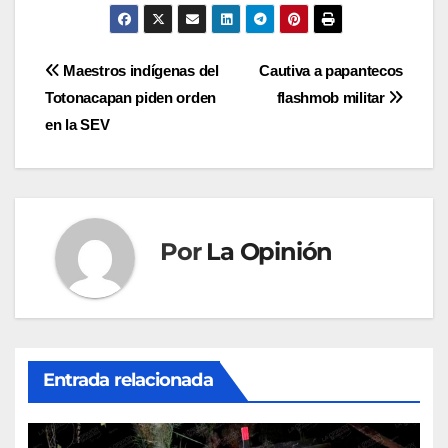
Navegación
Maestros indígenas del
Cautiva a papantecos
Totonacapan piden orden
flashmob militar
de
en la SEV
entradas
Por
La Opinión
Entrada relacionada