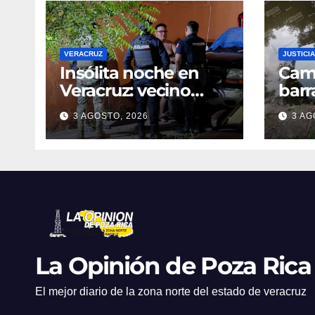
VERACRUZ
JUSTICIA
Insólita noche en
Cami
Veracruz: vecino
barr
denuncia intento de
dent
3 AGOSTO, 2026
3 AG
cateo tras viralizar
en C
video captado por
cond
cámaras de
golp
seguridad
La Opinión de Poza Rica
El mejor diario de la zona norte del estado de veracruz