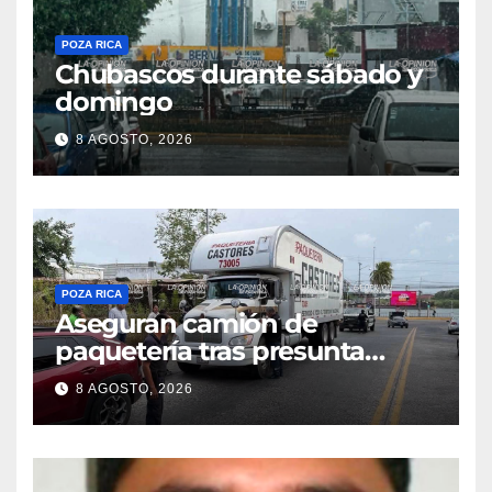
POZA RICA
Chubascos durante sábado y
domingo
8 AGOSTO, 2026
POZA RICA
Aseguran camión de
paquetería tras presunta
captura de una iguana en
8 AGOSTO, 2026
Tuxpan