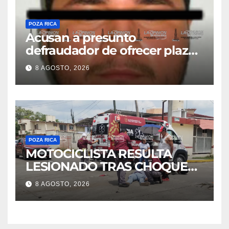
POZA RICA
Acusan a presunto
defraudador de ofrecer plazas
de maestros
8 AGOSTO, 2026
POZA RICA
MOTOCICLISTA RESULTA
LESIONADO TRAS CHOQUE
EN LA 27 DE SEPTIEMBRE
8 AGOSTO, 2026