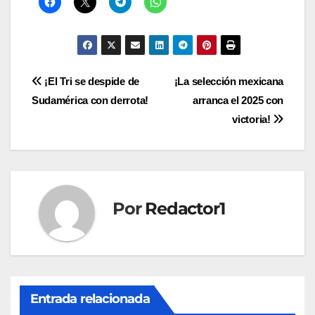
Navegación
¡El Tri se despide de
¡La selección mexicana
Sudamérica con derrota!
arranca el 2025 con
de
victoria!
entradas
Por
Redactor1
Entrada relacionada