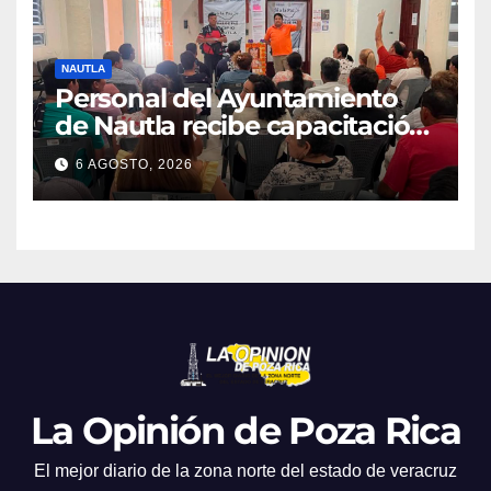
NAUTLA
Personal del Ayuntamiento
de Nautla recibe capacitación
en atención a emergencias
6 AGOSTO, 2026
La Opinión de Poza Rica
El mejor diario de la zona norte del estado de veracruz