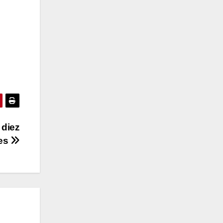
 diez
tes