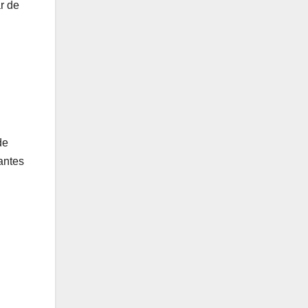
r de
de
antes