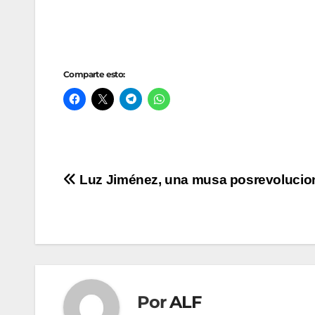
Comparte esto:
Navegación
Luz Jiménez, una musa posrevolucio
de
entradas
Por
ALF