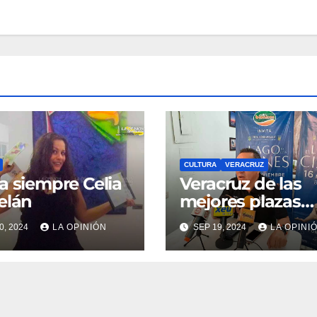
CULTURA
VERACRUZ
a siempre Celia
Veracruz de las
elán
mejores plazas
culturales por es
0, 2024
LA OPINIÓN
SEP 19, 2024
LA OPINI
regresa el Lago 
los Cisnes del bal
ucraniano