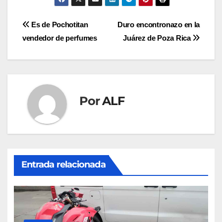
Navegación
Es de Pochotitan
Duro encontronazo en la
vendedor de perfumes
Juárez de Poza Rica
de
entradas
Por
ALF
Entrada relacionada