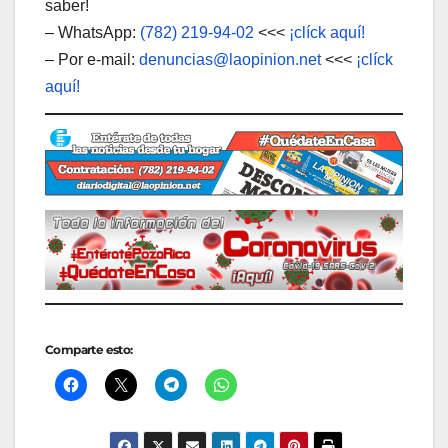
saber!
– WhatsApp:
(782) 219-94-02
<<<
¡clíck aquí!
– Por e-mail:
denuncias@laopinion.net
<<<
¡clíck
aquí!
Comparte esto: