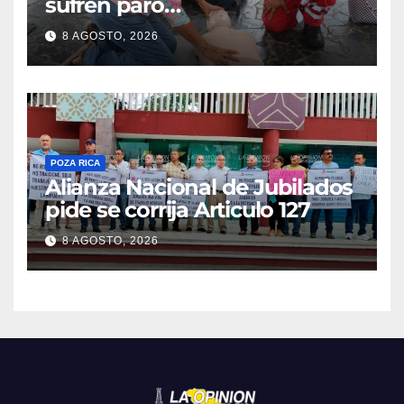
sufren paro
cardiorrespiratorio mueren
8 AGOSTO, 2026
POZA RICA
Alianza Nacional de Jubilados
pide se corrija Articulo 127
8 AGOSTO, 2026