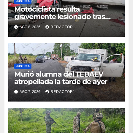
JUSTICIA
Motociclista resulta
gravemente lesionado tras
choque en la colonia Ricardo
AGO 8, 2026
REDACTOR1
Flores Magón
JUSTICIA
Murió alumna del TEBAEV
atropellada la tarde de ayer
AGO 7, 2026
REDACTOR1