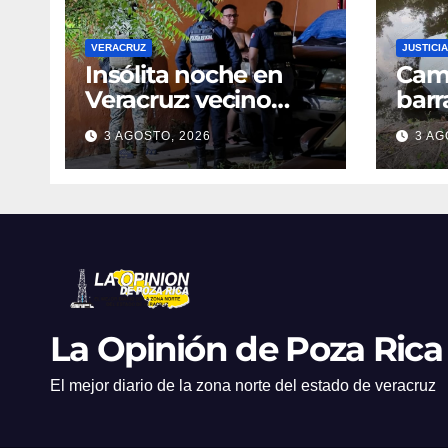
VERACRUZ
JUSTICIA
Insólita noche en
Cami
Veracruz: vecino
barr
denuncia intento de
dent
3 AGOSTO, 2026
3 AG
cateo tras viralizar
en C
video captado por
cond
cámaras de
golp
seguridad
La Opinión de Poza Rica
El mejor diario de la zona norte del estado de veracruz