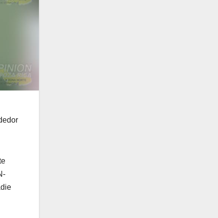
dedor
te
N-
adie