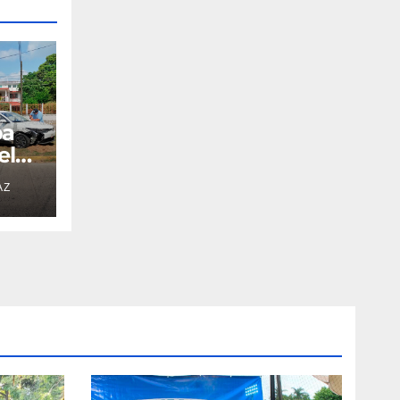
pa
el
AZ