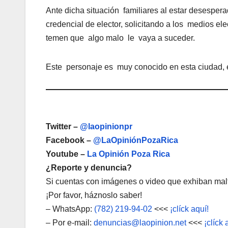
Ante dicha situación familiares al estar desesper
credencial de elector, solicitando a los medios 
temen que algo malo le vaya a suceder.
Este personaje es muy conocido en esta ciudad, es
Twitter –
@laopinionpr
Facebook –
@LaOpiniónPozaRica
Youtube –
La Opinión Poza Rica
¿Reporte y denuncia?
Si cuentas con imágenes o video que exhiban malt
¡Por favor, háznoslo saber!
– WhatsApp:
(782) 219-94-02
<<<
¡clíck aquí!
– Por e-mail:
denuncias@laopinion.net
<<<
¡clíck 