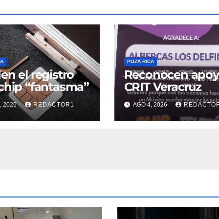
CA
POZA RICA
en el registro
Reconocen apoy
chip “fantasma”
CRIT Veracruz
, 2026
REDACTOR1
AGO 4, 2026
REDACTO