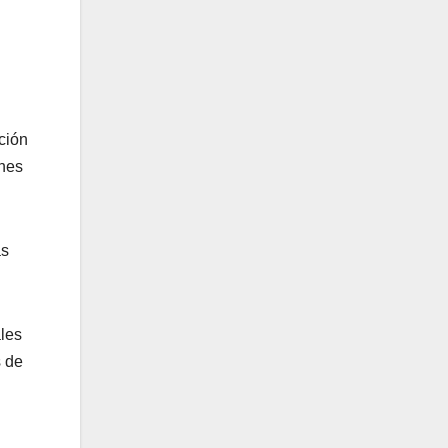
ción
ones
as
ales
s de