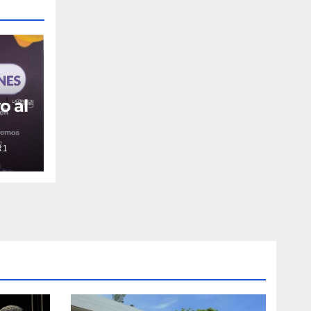
o al
R1