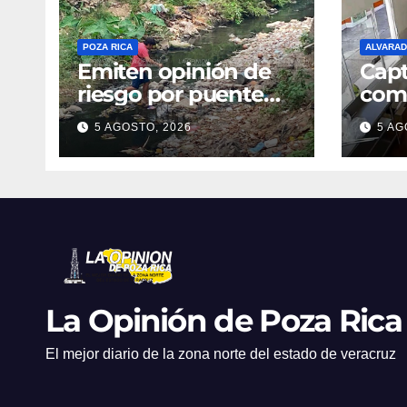
POZA RICA
ALVARA
Emiten opinión de
Capt
riesgo por puente
come
colapsado en la MAC
Rivi
5 AGOSTO, 2026
5 AG
cáma
cad
del 
resp
La Opinión de Poza Rica
El mejor diario de la zona norte del estado de veracruz