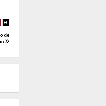
ro de
ión