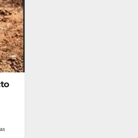
cto
las