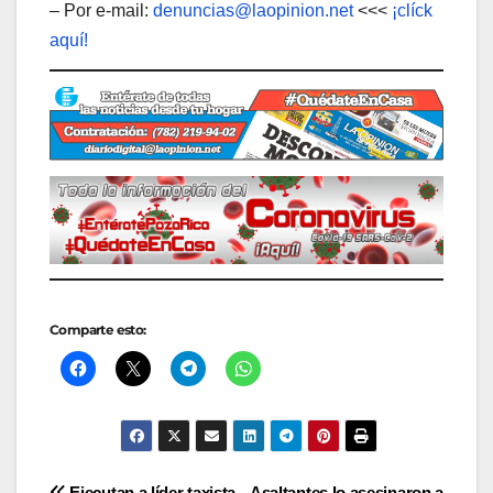
– Por e-mail:
denuncias@laopinion.net
<<<
¡clíck
aquí!
Comparte esto:
Ejecutan a líder taxista
Asaltantes lo asesinaron a