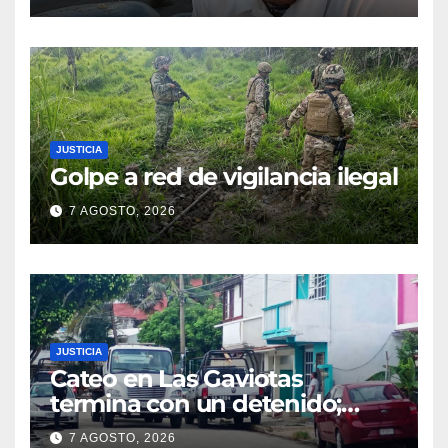
JUSTICIA
Golpe a red de vigilancia ilegal
7 AGOSTO, 2026
JUSTICIA
Cateo en Las Gaviotas
termina con un detenido;
aseguran armas, presunta
7 AGOSTO, 2026