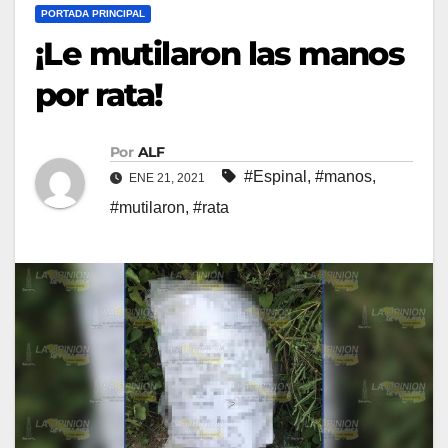
PORTADA PRINCIPAL
¡Le mutilaron las manos
por rata!
Por
ALF
#Espinal
,
#manos
,
ENE 21, 2021
#mutilaron
,
#rata