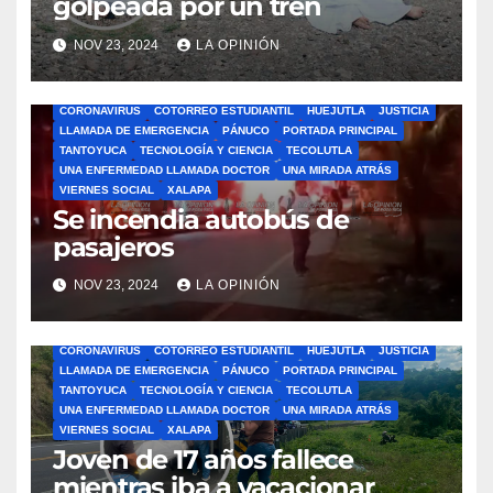
golpeada por un tren
NOV 23, 2024
LA OPINIÓN
ÁLAMO
BARRA LIBRE
CAZONES
CERRO AZUL
CON-CIENCIA
CORONAVIRUS
COTORREO ESTUDIANTIL
HUEJUTLA
JUSTICIA
LLAMADA DE EMERGENCIA
PÁNUCO
PORTADA PRINCIPAL
TANTOYUCA
TECNOLOGÍA Y CIENCIA
TECOLUTLA
UNA ENFERMEDAD LLAMADA DOCTOR
UNA MIRADA ATRÁS
VIERNES SOCIAL
XALAPA
Se incendia autobús de
pasajeros
NOV 23, 2024
LA OPINIÓN
ÁLAMO
BARRA LIBRE
CAZONES
CERRO AZUL
CON-CIENCIA
CORONAVIRUS
COTORREO ESTUDIANTIL
HUEJUTLA
JUSTICIA
LLAMADA DE EMERGENCIA
PÁNUCO
PORTADA PRINCIPAL
TANTOYUCA
TECNOLOGÍA Y CIENCIA
TECOLUTLA
UNA ENFERMEDAD LLAMADA DOCTOR
UNA MIRADA ATRÁS
VIERNES SOCIAL
XALAPA
Joven de 17 años fallece
mientras iba a vacacionar