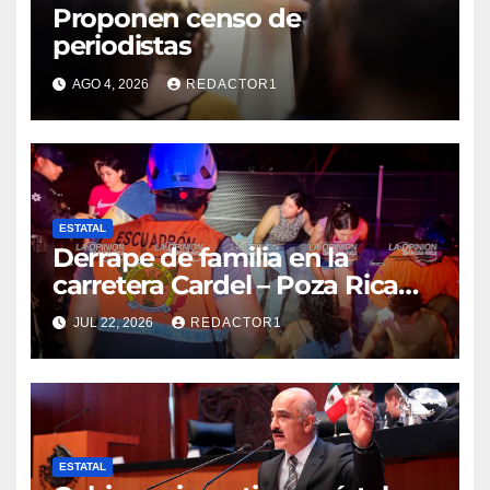
Proponen censo de
periodistas
AGO 4, 2026
REDACTOR1
ESTATAL
Derrape de familia en la
carretera Cardel – Poza Rica
reaviva críticas por tardanza
JUL 22, 2026
REDACTOR1
de ambulancia municipal
ESTATAL