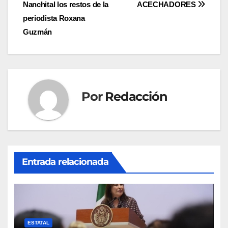
Nanchital los restos de la
ACECHADORES
de
periodista Roxana
entradas
Guzmán
Por
Redacción
Entrada relacionada
ESTATAL