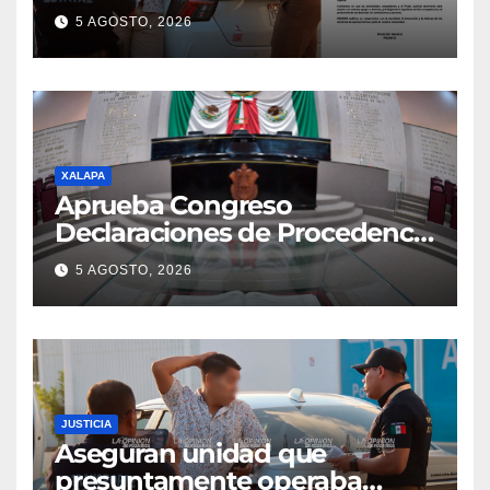
5 AGOSTO, 2026
XALAPA
Aprueba Congreso
Declaraciones de Procedencia
en contra de dos munícipes
5 AGOSTO, 2026
JUSTICIA
Aseguran unidad que
presuntamente operaba