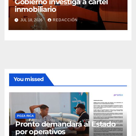
Gobierno investiga a cártel
inmobiliario
JUL 18, 2026
REDACCIÓN
You missed
POZA RICA
Pronto demandará al Estado
por operativos