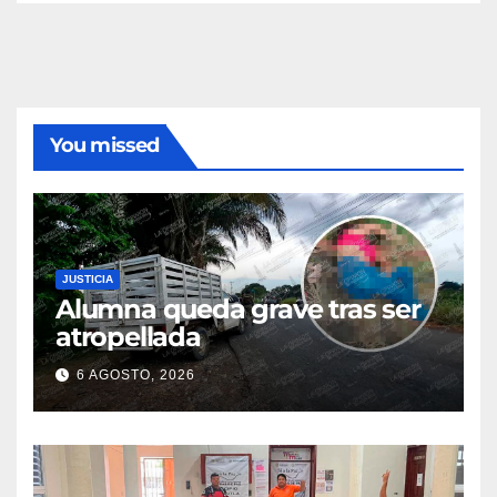
You missed
JUSTICIA
Alumna queda grave tras ser
atropellada
6 AGOSTO, 2026