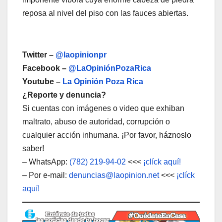
reposa al nivel del piso con las fauces abiertas.
Twitter –
@laopinionpr
Facebook –
@LaOpiniónPozaRica
Youtube –
La Opinión Poza Rica
¿Reporte y denuncia?
Si cuentas con imágenes o video que exhiban
maltrato, abuso de autoridad, corrupción o
cualquier acción inhumana. ¡Por favor, háznoslo
saber!
– WhatsApp:
(782) 219-94-02
<<<
¡clíck aquí!
– Por e-mail:
denuncias@laopinion.net
<<<
¡clíck
aquí!