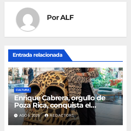
Por
ALF
Entrada relacionada
CULTURA
Enrique Cabrera, orgullo de
Poza Rica, conquista el
mundo con su arte
AGO 6, 2026
REDACTOR1