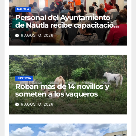
NAUTLA
Personal del Ayuntamiento
de Nautla recibe capacitación
en atención a emergencias
6 AGOSTO, 2026
JUSTICIA
Roban más de 14 novillos y
someten a los vaqueros
6 AGOSTO, 2026