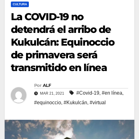
CULTURA
La COVID-19 no
detendrá el arribo de
Kukulcán: Equinoccio
de primavera será
transmitido en línea
Por
ALF
#Covid-19
,
#en línea
,
MAR 21, 2021
#equinoccio
,
#Kukulcán
,
#virtual