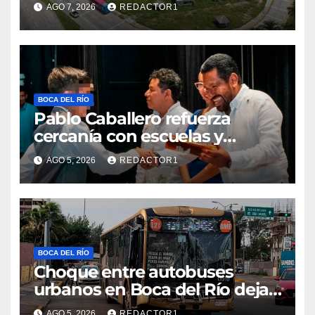
AGO 7, 2026
REDACTOR1
BOCA DEL RÍO
Pablo Caballero refuerza
cercanía con escuelas y
gestiona peticiones ante
AGO 5, 2026
REDACTOR1
Ayuntamiento
BOCA DEL RÍO
Choque entre autobuses
urbanos en Boca del Río deja
tres pasajeros con golpes
AGO 5, 2026
REDACTOR1