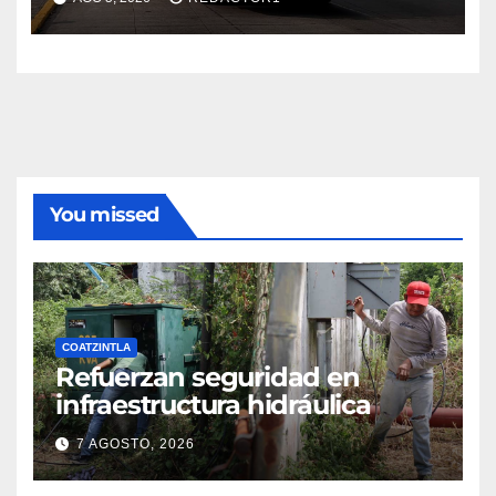
leves
You missed
COATZINTLA
Refuerzan seguridad en
infraestructura hidráulica
7 AGOSTO, 2026