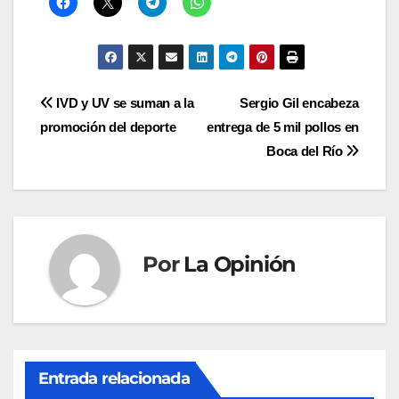
Navegación
IVD y UV se suman a la
Sergio Gil encabeza
promoción del deporte
entrega de 5 mil pollos en
de
Boca del Río
entradas
Por
La Opinión
Entrada relacionada