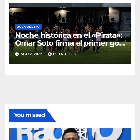
BOCA DEL RÍO
Noche histórica en el «Pirata»:
Omar Soto firma el primer gol
y triunfo de Piratas FC en Liga
AGO 2, 2026
REDACTOR1
de Expansión
You missed