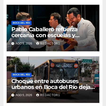
BOCA DEL RÍO
Pablo Caballero refuerza
cercanía con escuelas y
gestiona peticiones ante
AGO 5, 2026
REDACTOR1
Ayuntamiento
BOCA DEL RÍO
Choque entre autobuses
urbanos en Boca del Río deja
tres pasajeros con golpes
AGO 5, 2026
REDACTOR1
leves