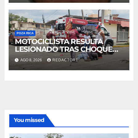
POZA RICA
MOTOCICLISTA RESULTA
LESIONADO TRAS CHOQUE
EN LA 27 DE SEPTIEMBRE
AGO 8, 2026
REDACTOR1
You missed