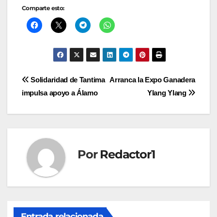
Comparte esto:
Navegación
Solidaridad de Tantima
Arranca la Expo Ganadera
impulsa apoyo a Álamo
Ylang Ylang
de
entradas
Por
Redactor1
Entrada relacionada