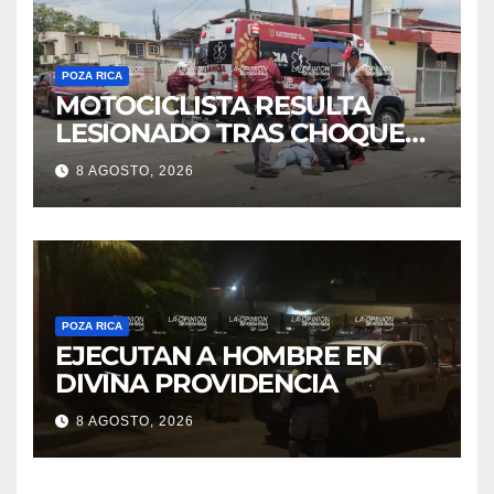
POZA RICA
MOTOCICLISTA RESULTA
LESIONADO TRAS CHOQUE
EN LA 27 DE SEPTIEMBRE
8 AGOSTO, 2026
POZA RICA
EJECUTAN A HOMBRE EN
DIVINA PROVIDENCIA
8 AGOSTO, 2026