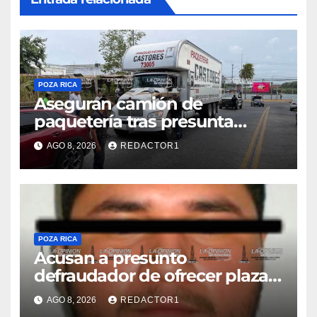
POZA RICA
Aseguran camión de
paquetería tras presunta
captura de una iguana en
AGO 8, 2026
REDACTOR1
Tuxpan
POZA RICA
Acusan a presunto
defraudador de ofrecer plazas
de maestros
AGO 8, 2026
REDACTOR1