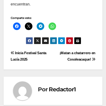
encuentran.
Comparte esto:
Navegación
Inicia Festival Santa
¡Matan a chatarrero en
Lucía 2025
Cosoleacaque!
de
entradas
Por
Redactor1