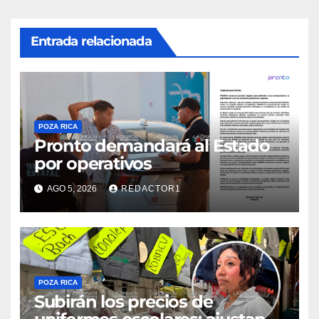
Entrada relacionada
POZA RICA
Pronto demandará al Estado
por operativos
AGO 5, 2026
REDACTOR1
POZA RICA
Subirán los precios de