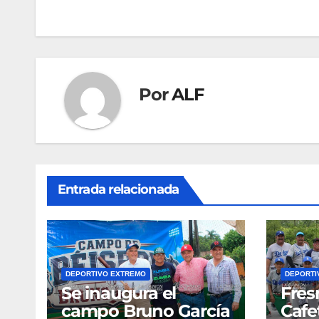
de
entradas
Por
ALF
Entrada relacionada
DEPORTIVO EXTREMO
DEPORTI
Se inaugura el
Fres
campo Bruno García
Cafe