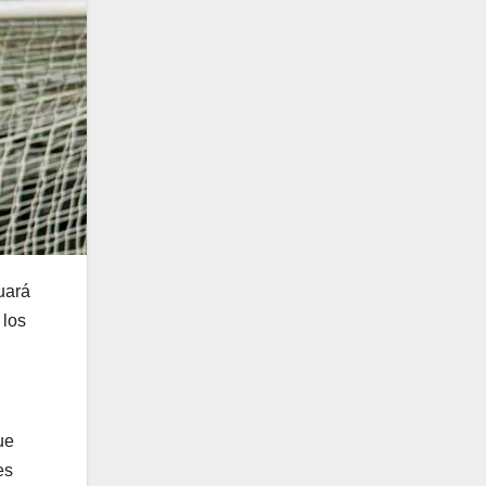
uará
 los
ue
es