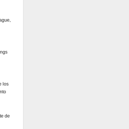
eague,
ings
e los
nto
te de