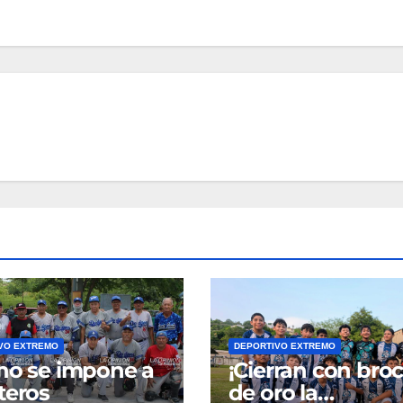
VO EXTREMO
DEPORTIVO EXTREMO
no se impone a
¡Cierran con bro
teros
de oro la