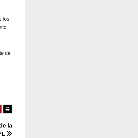
e los
nto
te de
de la
FL