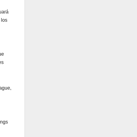
uará
 los
ue
es
eague,
ings