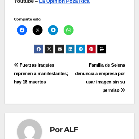
Youtube –
La Opinión Poza Rica
Comparte esto:
Navegación
Fuerzas iraquíes
Familia de Selena
reprimen a manifestantes;
denuncia a empresa por
de
hay 18 muertos
usar imagen sin su
entradas
permiso
Por
ALF