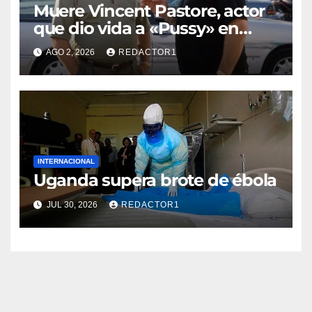
Muere Vincent Pastore, actor
que dio vida a «Pussy» en
«Los Soprano»
AGO 2, 2026
REDACTOR1
INTERNACIONAL
Uganda supera brote de ébola
JUL 30, 2026
REDACTOR1