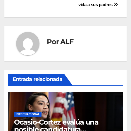
entradas
vida a sus padres
Por
ALF
Entrada relacionada
INTERNACIONAL
Ocasio-Cortez evalúa una
posible candidatura