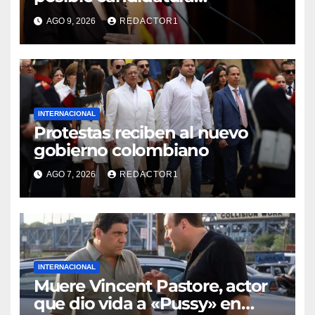
presidencial de EE.UU. para
AGO 9, 2026
REDACTOR1
2028
INTERNACIONAL
Protestas reciben al nuevo
gobierno colombiano
AGO 7, 2026
REDACTOR1
INTERNACIONAL
Muere Vincent Pastore, actor
que dio vida a «Pussy» en