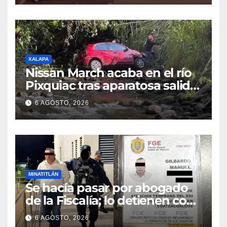
del Sur
XALAPA
Nissan March acaba en el río
Pixquiac tras aparatosa salida
de camino en la carretera
6 AGOSTO, 2026
Briones
MINATITLÁN
Se hacía pasar por abogado
de la Fiscalía; lo detienen con
camioneta robada en
6 AGOSTO, 2026
Minatitlán