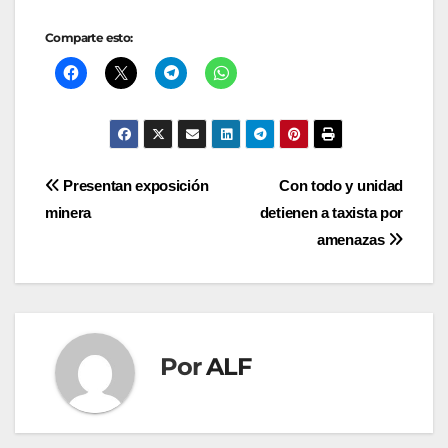
Comparte esto:
Navegación
Presentan exposición
Con todo y unidad
minera
detienen a taxista por
de
amenazas
entradas
Por
ALF