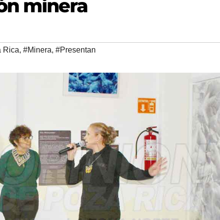
ón minera
a Rica
,
#Minera
,
#Presentan