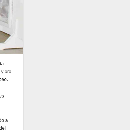
ta
 y oro
peo.
es
do a
del