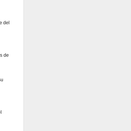
e del
as de
su
l