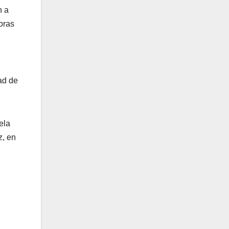
n a
bras
ad de
ela
z, en