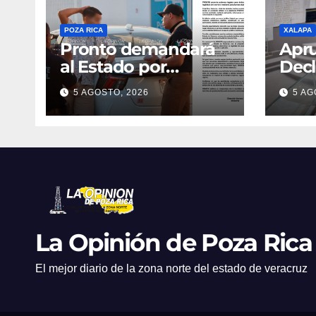
POZA RICA
XALAPA
Pronto demandará
Apr
al Estado por
Decl
operativos
Proc
5 AGOSTO, 2026
5 AG
cont
mun
La Opinión de Poza Rica
El mejor diario de la zona norte del estado de veracruz