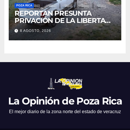
POZA RICA
REPORTAN PRESUNTA
PRIVACIÓN DE LA LIBERTAD
DE DOS HOMBRES EN CERRO
8 AGOSTO, 2026
AZUL; HORAS DESPUÉS
HABRÍAN SIDO LIBERADOS
La Opinión de Poza Rica
El mejor diario de la zona norte del estado de veracruz