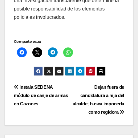
una investigación transparente que determine la
posible responsabilidad de los elementos
policiales involucrados.
Comparte esto:
Navegación
Instala SEDENA
Dejan fuera de
módulo de canje de armas
candidatura a hija del
de
en Cazones
alcalde; busca imponerla
entradas
como regidora