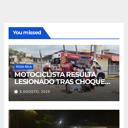
You missed
POZA RICA
MOTOCICLISTA RESULTA
LESIONADO TRAS CHOQUE
EN LA 27 DE SEPTIEMBRE
8 AGOSTO, 2026