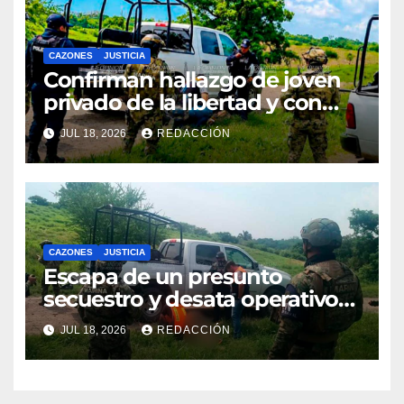
CAZONES
JUSTICIA
Confirman hallazgo de joven
privado de la libertad y con
huellas de violencia
JUL 18, 2026
REDACCIÓN
CAZONES
JUSTICIA
Escapa de un presunto
secuestro y desata operativo
en Cazones
JUL 18, 2026
REDACCIÓN