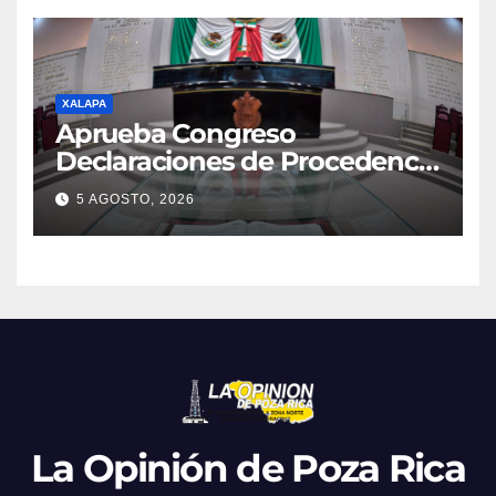
XALAPA
Aprueba Congreso
Declaraciones de Procedencia
en contra de dos munícipes
5 AGOSTO, 2026
La Opinión de Poza Rica