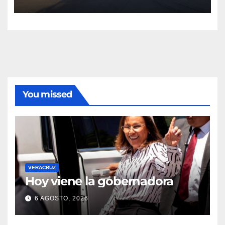
Poza Rica; fuerzas federales y
estatales refuerzan vigilancia
You missed
VERACRUZ
Hoy viene la gobernadora
6 AGOSTO, 2026