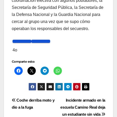
coordinación efectiva con algunos pobladores, la
Secretaría de Seguridad Pública, la Secretaría de
la Defensa Nacional y la Guardia Nacional para
cercar al grupo una vez que se supo cómo
operaban los responsables del secuestro.
4o
Comparte esto:
Navegación
Coche derriba moto y
Incidente armado en la
dio a la fuga
escuela Camino Real deja
de
un estudiante sin vida