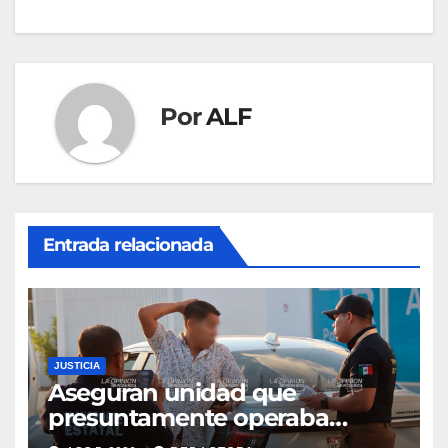
entradas
Por
ALF
Entrada relacionada
JUSTICIA
Aseguran unidad que
presuntamente operaba
mediante aplicación digital en