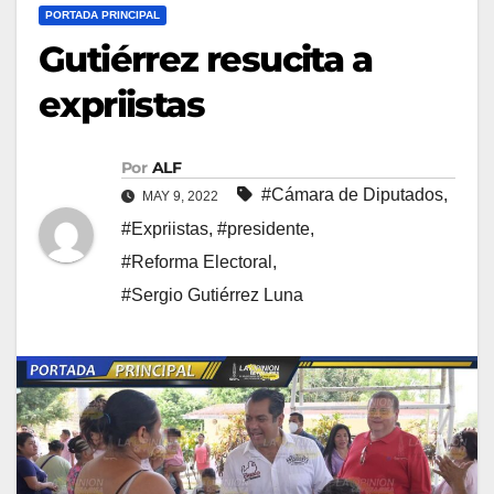
PORTADA PRINCIPAL
Gutiérrez resucita a
expriistas
Por
ALF
#Cámara de Diputados
,
MAY 9, 2022
#Expriistas
,
#presidente
,
#Reforma Electoral
,
#Sergio Gutiérrez Luna