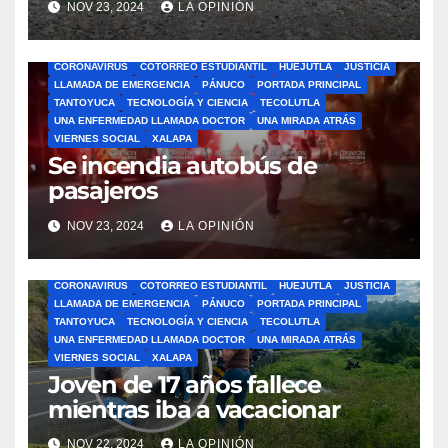
NOV 23, 2024
LA OPINIÓN
ÁLAMO
BARRA LIBRE
CAZONES
CERRO AZUL
CON-CIENCIA
CORONAVIRUS
COTORREO ESTUDIANTIL
HUEJUTLA
JUSTICIA
LLAMADA DE EMERGENCIA
PÁNUCO
PORTADA PRINCIPAL
TANTOYUCA
TECNOLOGÍA Y CIENCIA
TECOLUTLA
UNA ENFERMEDAD LLAMADA DOCTOR
UNA MIRADA ATRÁS
VIERNES SOCIAL
XALAPA
Se incendia autobús de
pasajeros
NOV 23, 2024
LA OPINIÓN
ÁLAMO
BARRA LIBRE
CAZONES
CERRO AZUL
CON-CIENCIA
CORONAVIRUS
COTORREO ESTUDIANTIL
HUEJUTLA
JUSTICIA
LLAMADA DE EMERGENCIA
PÁNUCO
PORTADA PRINCIPAL
TANTOYUCA
TECNOLOGÍA Y CIENCIA
TECOLUTLA
UNA ENFERMEDAD LLAMADA DOCTOR
UNA MIRADA ATRÁS
VIERNES SOCIAL
XALAPA
Joven de 17 años fallece
mientras iba a vacacionar
NOV 22, 2024
LA OPINIÓN