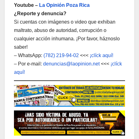
Youtube –
La Opinión Poza Rica
¿Reporte y denuncia?
Si cuentas con imágenes o video que exhiban
maltrato, abuso de autoridad, corrupción o
cualquier acción inhumana. ¡Por favor, háznoslo
saber!
– WhatsApp:
(782) 219-94-02
<<<
¡clíck aquí!
– Por e-mail:
denuncias@laopinion.net
<<<
¡clíck
aquí!