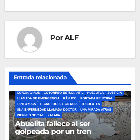
de
entradas
Por
ALF
Entrada relacionada
ÁLAMO
BARRA LIBRE
CAZONES
CERRO AZUL
CON-CIENCIA
CORONAVIRUS
COTORREO ESTUDIANTIL
HUEJUTLA
JUSTICIA
LLAMADA DE EMERGENCIA
PÁNUCO
PORTADA PRINCIPAL
TANTOYUCA
TECNOLOGÍA Y CIENCIA
TECOLUTLA
UNA ENFERMEDAD LLAMADA DOCTOR
UNA MIRADA ATRÁS
VIERNES SOCIAL
XALAPA
Abuelita fallece al ser
golpeada por un tren