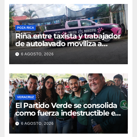
POZA RICA
Riña entre taxista y trabajador
de autolavado moviliza a
policías en Poza Rica
6 AGOSTO, 2026
VERACRUZ
​El Partido Verde se consolida
como fuerza indestructible en
la zona norte de Veracruz
6 AGOSTO, 2026