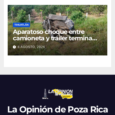
TIHUATLÁN
Aparatoso choque entre
camioneta y tráiler termina
con ambas unidades fuera de
6 AGOSTO, 2026
la carretera en Tihuatlán
La Opinión de Poza Rica