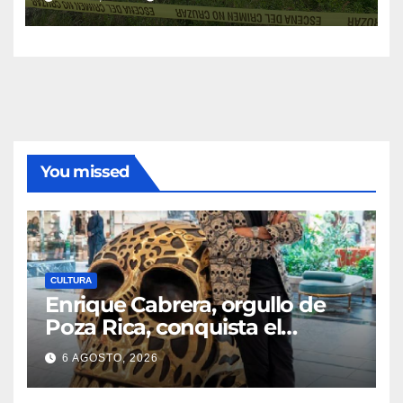
You missed
CULTURA
Enrique Cabrera, orgullo de
Poza Rica, conquista el
mundo con su arte
6 AGOSTO, 2026