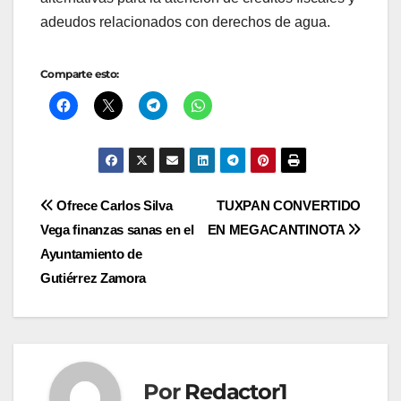
adeudos relacionados con derechos de agua.
Comparte esto:
Navegación
Ofrece Carlos Silva
TUXPAN CONVERTIDO
Vega finanzas sanas en el
EN MEGACANTINOTA
de
Ayuntamiento de
entradas
Gutiérrez Zamora
Por
Redactor1