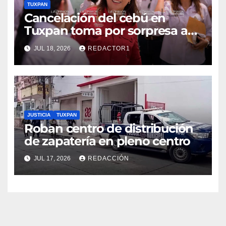
TUXPAN
Cancelación del cebú en
Tuxpan toma por sorpresa a
Nahle
JUL 18, 2026
REDACTOR1
JUSTICIA
TUXPAN
Roban centro de distribución
de zapatería en pleno centro
JUL 17, 2026
REDACCIÓN