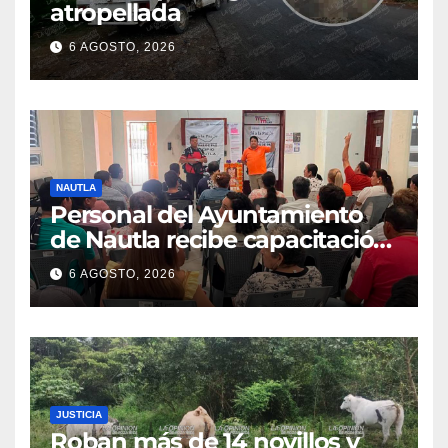
atropellada
6 AGOSTO, 2026
NAUTLA
Personal del Ayuntamiento
de Nautla recibe capacitación
en atención a emergencias
6 AGOSTO, 2026
JUSTICIA
Roban más de 14 novillos y