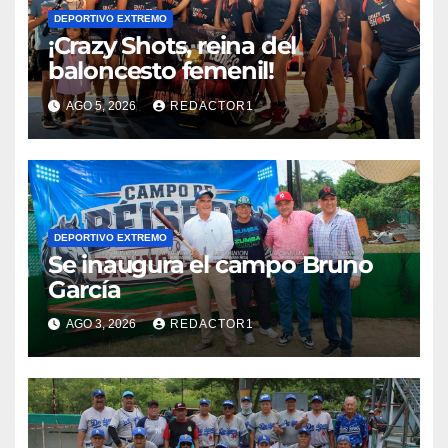
DEPORTIVO EXTREMO
¡Crazy Shots, reina del
baloncesto femenil!
AGO 5, 2026
REDACTOR1
DEPORTIVO EXTREMO
Se inaugura el campo Bruno
García
AGO 3, 2026
REDACTOR1