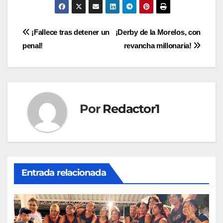
Navegación
¡Fallece tras detener un
¡Derby de la Morelos, con
penal!
revancha millonaria!
de
entradas
Por
Redactor1
Entrada relacionada