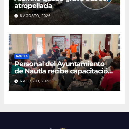
atropellada
6 AGOSTO, 2026
NAUTLA
Personal del Ayuntamiento
de Nautla recibe capacitación
en atención a emergencias
6 AGOSTO, 2026