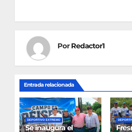
de
entradas
Por
Redactor1
Entrada relacionada
DEPORTIVO EXTREMO
DEPORTI
Se inaugura el
Fres