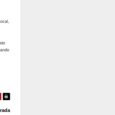
n
ocal,
sto
sando
arada