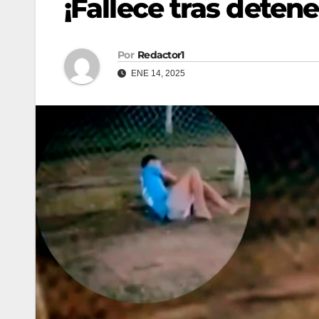
¡Fallece tras detene
Por
Redactor1
ENE 14, 2025