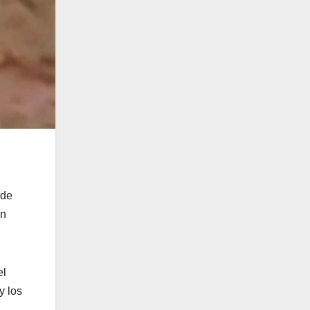
 de
un
el
y los