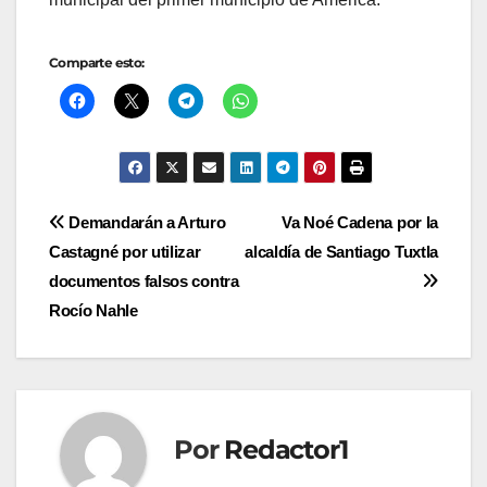
Comparte esto:
Navegación
Demandarán a Arturo
Va Noé Cadena por la
Castagné por utilizar
alcaldía de Santiago Tuxtla
de
documentos falsos contra
entradas
Rocío Nahle
Por
Redactor1