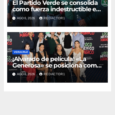
​El Partido Verde se consolida
como fuerza indestructible en
la zona norte de Veracruz
AGO 6, 2026
REDACTOR1
VERACRUZ
¡Alvarado de película! «La
Generosa» se posiciona como
escenario ideal para
AGO 6, 2026
REDACTOR1
producciones de cine y
televisión