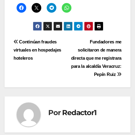
Navegación
Continúan fraudes
Fundadores me
virtuales en hospedajes
solicitaron de manera
de
hoteleros
directa que me registrara
entradas
para la alcaldía Veracruz:
Pepín Ruiz
Por
Redactor1