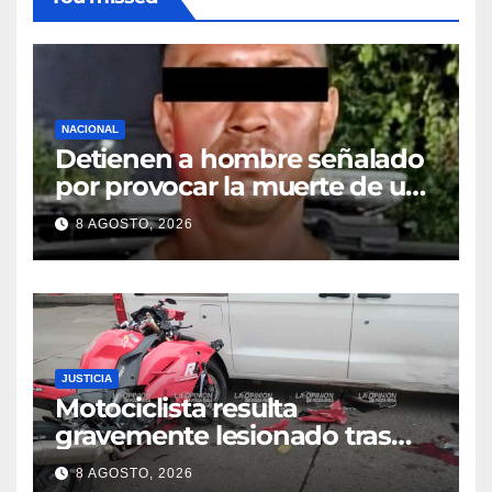
NACIONAL
Detienen a hombre señalado
por provocar la muerte de un
adulto mayor
8 AGOSTO, 2026
JUSTICIA
Motociclista resulta
gravemente lesionado tras
choque en la colonia Ricardo
8 AGOSTO, 2026
Flores Magón