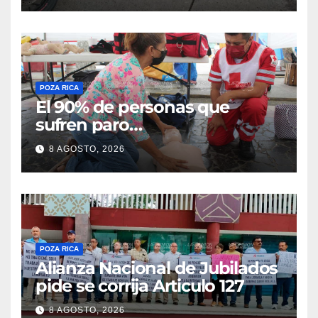
POZA RICA
El 90% de personas que
sufren paro
cardiorrespiratorio mueren
8 AGOSTO, 2026
POZA RICA
Alianza Nacional de Jubilados
pide se corrija Articulo 127
8 AGOSTO, 2026