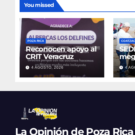
You missed
POZA RICA
COATZA
Reconocen apoyo al
SED
CRIT Veracruz
meg
limp
4 AGOSTO, 2026
4 AG
Coat
reti
de r
Fest
La Opinión de Poza Rica