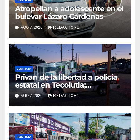
JUSTICIA
Atropellan a adolescente en el
bulevar Lázaro Cárdenas
AGO 7, 2026
REDACTOR1
JUSTICIA
Privan de la libertad a policía
estatal en Tecolutla;
despliegan operativo para
AGO 7, 2026
REDACTOR1
localizarlo
JUSTICIA