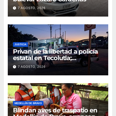
7 AGOSTO, 2026
JUSTICIA
Privan de la libertad a policía
estatal en Tecolutla;
despliegan operativo para
7 AGOSTO, 2026
localizarlo
MEDELLÍN DE BRAVO
Blindan aves de traspatio en