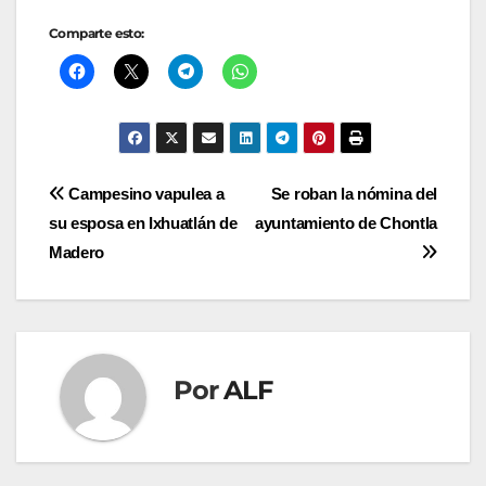
Comparte esto:
Navegación
Campesino vapulea a
Se roban la nómina del
su esposa en Ixhuatlán de
ayuntamiento de Chontla
de
Madero
entradas
Por
ALF