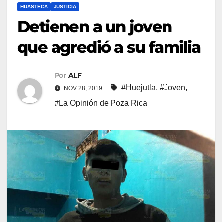
HUASTECA
JUSTICIA
Detienen a un joven
que agredió a su familia
Por
ALF
#Huejutla
,
#Joven
,
NOV 28, 2019
#La Opinión de Poza Rica