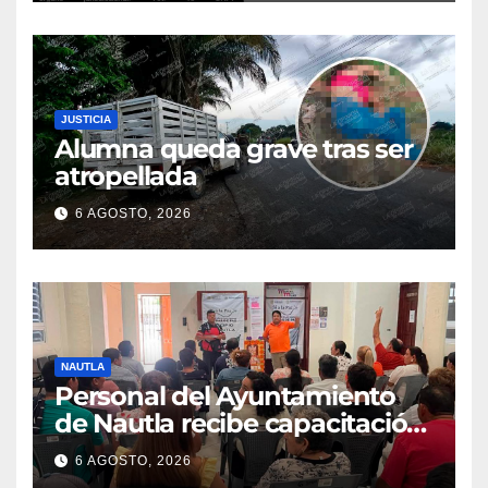
JUSTICIA
Alumna queda grave tras ser
atropellada
6 AGOSTO, 2026
NAUTLA
Personal del Ayuntamiento
de Nautla recibe capacitación
en atención a emergencias
6 AGOSTO, 2026