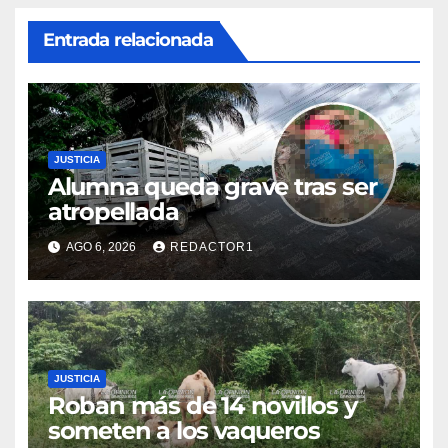
Entrada relacionada
JUSTICIA
Alumna queda grave tras ser
atropellada
AGO 6, 2026
REDACTOR1
JUSTICIA
Roban más de 14 novillos y
someten a los vaqueros