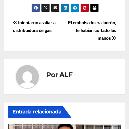
Navegación
distribuidora de gas
le habían cortado las
de
manos
entradas
Por
ALF
Entrada relacionada
SIERRA DEL TOTONACAPAN