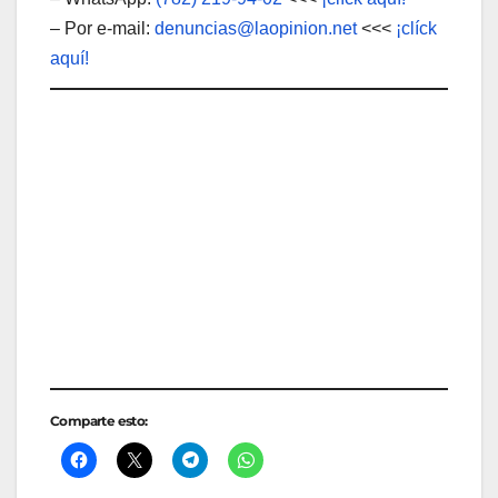
– Por e-mail:
denuncias@laopinion.net
<<<
¡clíck
aquí!
Comparte esto:
Intentaron asaltar a
El embolsado era ladrón,