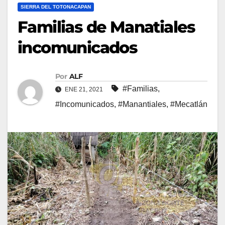
SIERRA DEL TOTONACAPAN
Familias de Manatiales
incomunicados
Por
ALF
#Familias
,
ENE 21, 2021
#Incomunicados
,
#Manantiales
,
#Mecatlán