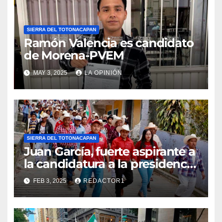
Ramón Valencia es candidato
de Morena-PVEM
MAY 3, 2025
LA OPINIÓN
SIERRA DEL TOTONACAPAN
Juan García, fuerte aspirante a
la candidatura a la presidencia
municipal de Filomeno Mata
FEB 3, 2025
REDACTOR1
por el PRI
SIERRA DEL TOTONACAPAN
Ciudadanos de Filomeno Mata