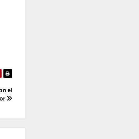
on el
tor