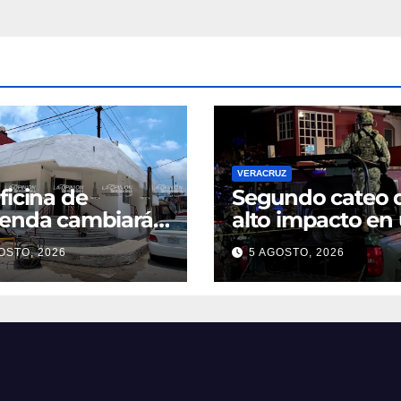
VERACRUZ
ficina de
Segundo cateo 
ienda cambiará
alto impacto en
omicilio
noche moviliza 
OSTO, 2026
5 AGOSTO, 2026
fuerzas federales
estatales en
Veracruz