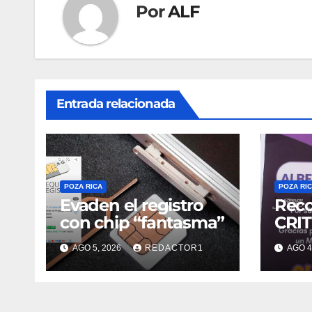
Por
ALF
Entrada relacionada
POZA RICA
POZA RI
Evaden el registro
Reco
con chip “fantasma”
CRIT
AGO 5, 2026
REDACTOR1
AGO 4