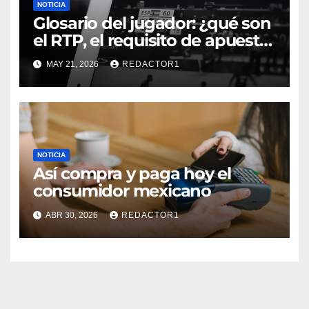
NOTICIA
Glosario del jugador: ¿qué son
el RTP, el requisito de apuesta,
los giros gratis y la volatilidad?
MAY 21, 2026
REDACTOR1
NOTICIA
Así compra y paga hoy el
consumidor mexicano
ABR 30, 2026
REDACTOR1