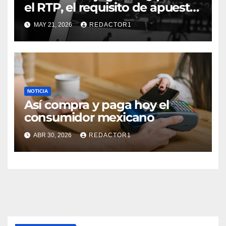
el RTP, el requisito de apuesta,
los giros gratis y la volatilidad?
MAY 21, 2026
REDACTOR1
NOTICIA
Así compra y paga hoy el
consumidor mexicano
ABR 30, 2026
REDACTOR1