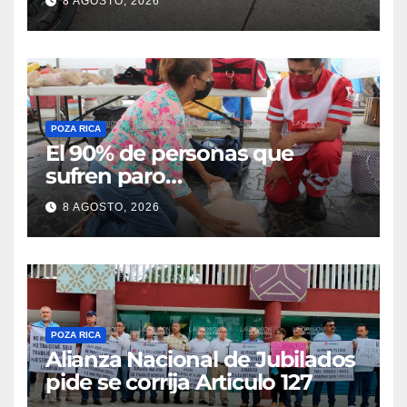
8 AGOSTO, 2026
Flores Magón
POZA RICA
El 90% de personas que
sufren paro
cardiorrespiratorio mueren
8 AGOSTO, 2026
POZA RICA
Alianza Nacional de Jubilados
pide se corrija Articulo 127