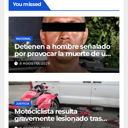
You missed
NACIONAL
Detienen a hombre señalado
por provocar la muerte de un
adulto mayor
8 AGOSTO, 2026
JUSTICIA
Motociclista resulta
gravemente lesionado tras
choque en la colonia Ricardo