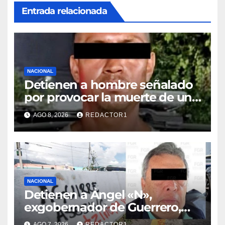
Entrada relacionada
NACIONAL
Detienen a hombre señalado
por provocar la muerte de un
adulto mayor
AGO 8, 2026
REDACTOR1
NACIONAL
Detienen a Ángel «N»,
exgobernador de Guerrero,
por el caso Ayotzinapa
AGO 7, 2026
REDACTOR1