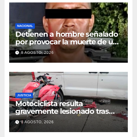
NACIONAL
Detienen a hombre señalado
por provocar la muerte de un
adulto mayor
8 AGOSTO, 2026
JUSTICIA
Motociclista resulta
gravemente lesionado tras
choque en la colonia Ricardo
8 AGOSTO, 2026
Flores Magón