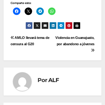
Comparte esto:
Navegación
AMLO llevará tema de
Violencia en Guanajuato,
censura al G20
por abandono a jóvenes
de
entradas
Por
ALF