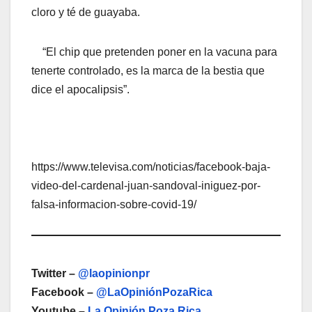
cloro y té de guayaba.
“El chip que pretenden poner en la vacuna para
tenerte controlado, es la marca de la bestia que
dice el apocalipsis”.
https://www.televisa.com/noticias/facebook-baja-
video-del-cardenal-juan-sandoval-iniguez-por-
falsa-informacion-sobre-covid-19/
Twitter –
@laopinionpr
Facebook –
@LaOpiniónPozaRica
Youtube –
La Opinión Poza Rica