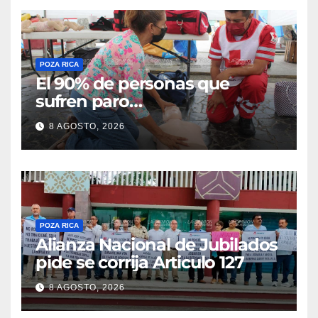
POZA RICA
El 90% de personas que
sufren paro
cardiorrespiratorio mueren
8 AGOSTO, 2026
POZA RICA
Alianza Nacional de Jubilados
pide se corrija Articulo 127
8 AGOSTO, 2026