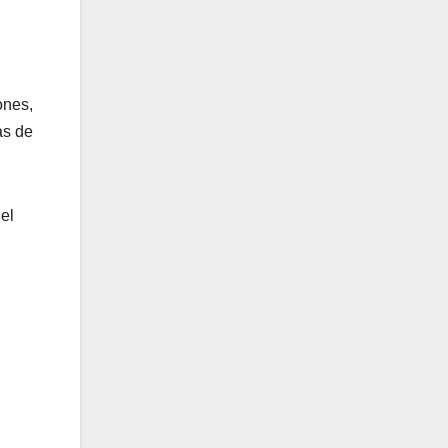
ones,
as de
el