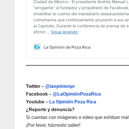
Twitter –
@laopinionpr
Facebook –
@LaOpiniónPozaRica
Youtube –
La Opinión Poza Rica
¿Reporte y denuncia?
Si cuentas con imágenes o video que exhiban malt
¡Por favor, háznoslo saber!