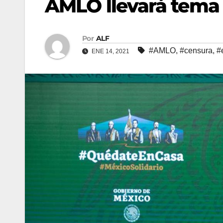
AMLO llevará tema 
Por
ALF
#AMLO
,
#censura
,
#
ENE 14, 2021