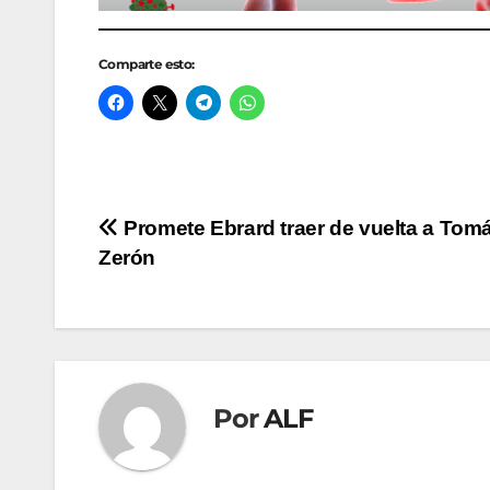
Comparte esto:
Navegación
Promete Ebrard traer de vuelta a Tom
Zerón
de
entradas
Por
ALF