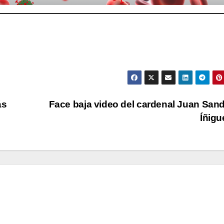
ás
Face baja video del cardenal Juan San
Íñig