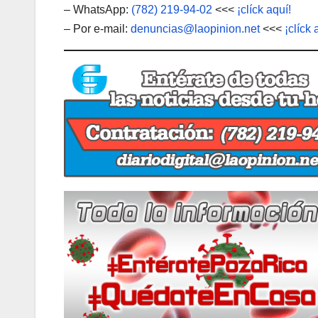
– WhatsApp:
(782) 219-94-02
<<<
¡clíck aquí!
– Por e-mail:
denuncias@laopinion.net
<<<
¡clíck 