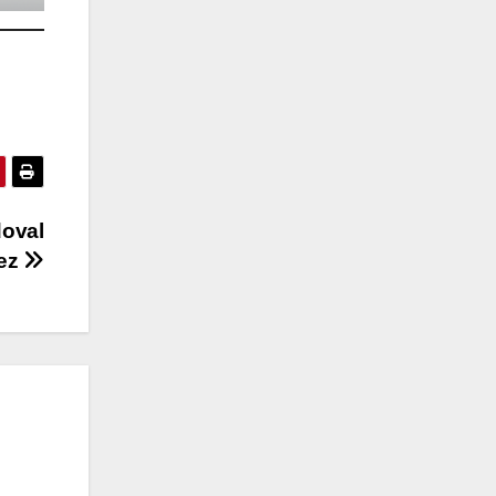
doval
uez