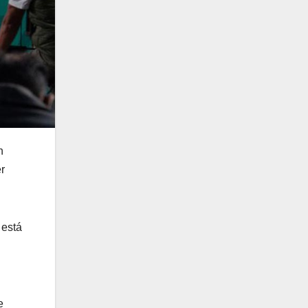
n
r
 está
e