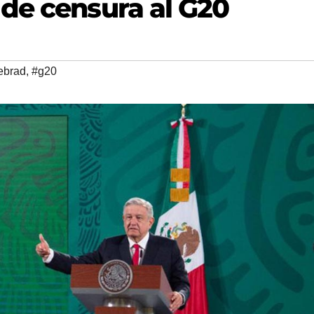
de censura al G20
ebrad
,
#g20