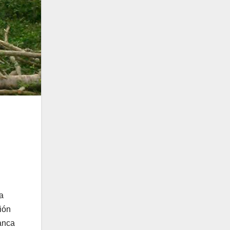
a
ión
lanca