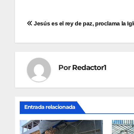
Navegación
Jesús es el rey de paz, proclama la Igl
de
entradas
Por
Redactor1
Entrada relacionada