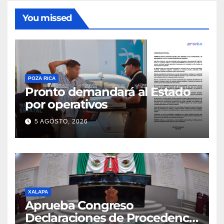
You missed
POZA RICA
Pronto demandará al Estado
por operativos
5 AGOSTO, 2026
XALAPA
Aprueba Congreso
Declaraciones de Procedencia