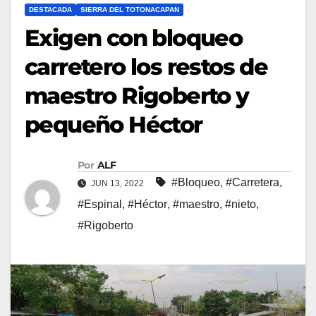
DESTACADA
SIERRA DEL TOTONACAPAN
Exigen con bloqueo
carretero los restos de
maestro Rigoberto y
pequeño Héctor
Por
ALF
#Bloqueo
,
#Carretera
,
JUN 13, 2022
#Espinal
,
#Héctor
,
#maestro
,
#nieto
,
#Rigoberto