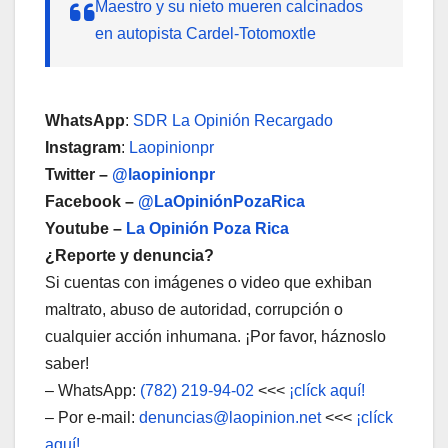
Maestro y su nieto mueren calcinados
en autopista Cardel-Totomoxtle
WhatsApp
:
SDR La Opinión Recargado
Instagram
:
Laopinionpr
Twitter –
@laopinionpr
Facebook –
@LaOpiniónPozaRica
Youtube –
La Opinión Poza Rica
¿Reporte y denuncia?
Si cuentas con imágenes o video que exhiban
maltrato, abuso de autoridad, corrupción o
cualquier acción inhumana. ¡Por favor, háznoslo
saber!
– WhatsApp:
(782) 219-94-02
<<<
¡clíck aquí!
– Por e-mail:
denuncias@laopinion.net
<<<
¡clíck
aquí!