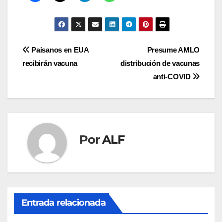
Navegación
Paisanos en EUA
Presume AMLO
recibirán vacuna
distribución de vacunas
de
anti-COVID
entradas
Por
ALF
Entrada relacionada