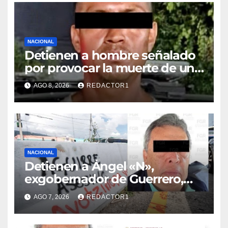
NACIONAL
Detienen a hombre señalado
por provocar la muerte de un
adulto mayor
AGO 8, 2026
REDACTOR1
NACIONAL
Detienen a Ángel «N»,
exgobernador de Guerrero,
por el caso Ayotzinapa
AGO 7, 2026
REDACTOR1