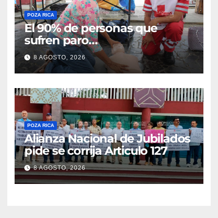
POZA RICA
El 90% de personas que
sufren paro
cardiorrespiratorio mueren
8 AGOSTO, 2026
POZA RICA
Alianza Nacional de Jubilados
pide se corrija Articulo 127
8 AGOSTO, 2026