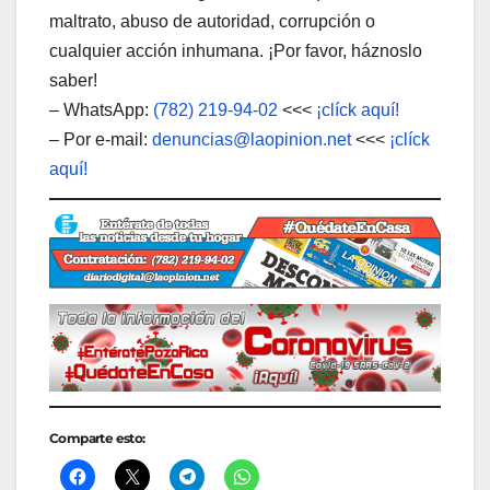
maltrato, abuso de autoridad, corrupción o
cualquier acción inhumana. ¡Por favor, háznoslo
saber!
– WhatsApp:
(782) 219-94-02
<<<
¡clíck aquí!
– Por e-mail:
denuncias@laopinion.net
<<<
¡clíck
aquí!
Comparte esto: