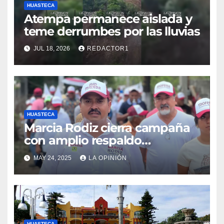
HUASTECA
Atempa permanece aislada y
teme derrumbes por las lluvias
JUL 18, 2026
REDACTOR1
HUASTECA
Marcia Rodiz cierra campaña
con amplio respaldo
ciudadano
MAY 24, 2025
LA OPINIÓN
HUASTECA