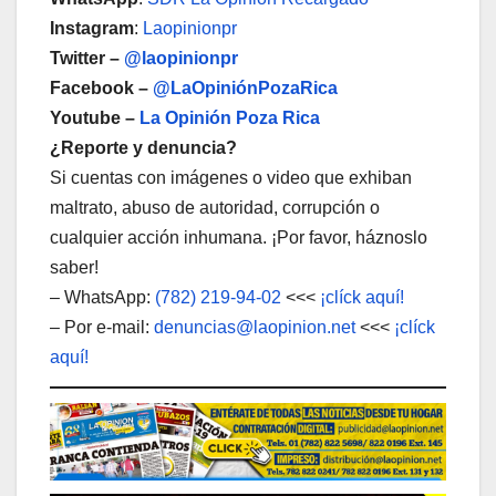
Instagram
:
Laopinionpr
Twitter –
@laopinionpr
Facebook –
@LaOpiniónPozaRica
Youtube –
La Opinión Poza Rica
¿Reporte y denuncia?
Si cuentas con imágenes o video que exhiban
maltrato, abuso de autoridad, corrupción o
cualquier acción inhumana. ¡Por favor, háznoslo
saber!
– WhatsApp:
(782) 219-94-02
<<<
¡clíck aquí!
– Por e-mail:
denuncias@laopinion.net
<<<
¡clíck
aquí!