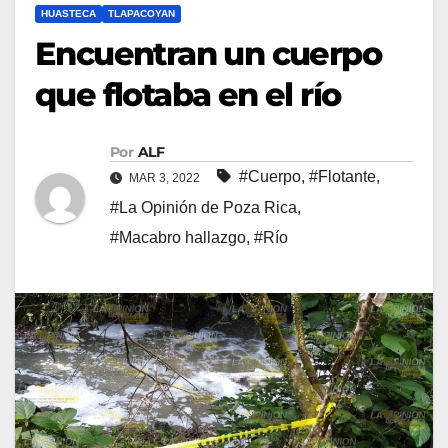
HUASTECA
TLAPACOYAN
Encuentran un cuerpo
que flotaba en el río
Por
ALF
#Cuerpo
,
#Flotante
,
MAR 3, 2022
#La Opinión de Poza Rica
,
#Macabro hallazgo
,
#Río