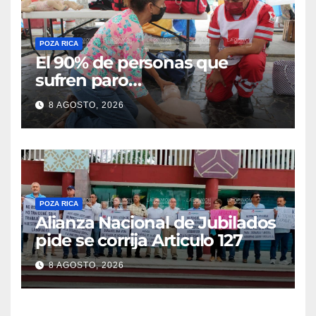
POZA RICA
El 90% de personas que
sufren paro
cardiorrespiratorio mueren
8 AGOSTO, 2026
POZA RICA
Alianza Nacional de Jubilados
pide se corrija Articulo 127
8 AGOSTO, 2026