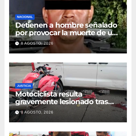
NACIONAL
Detienen a hombre señalado
por provocar la muerte de un
adulto mayor
8 AGOSTO, 2026
JUSTICIA
Motociclista resulta
gravemente lesionado tras
choque en la colonia Ricardo
8 AGOSTO, 2026
Flores Magón