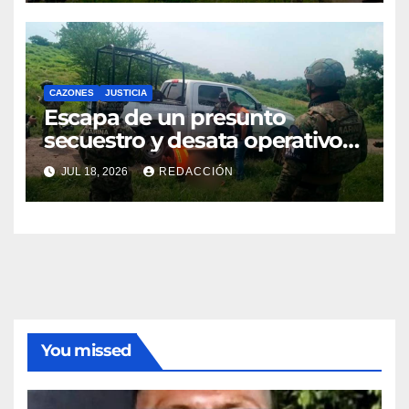
CAZONES
JUSTICIA
Escapa de un presunto
secuestro y desata operativo
en Cazones
JUL 18, 2026
REDACCIÓN
You missed