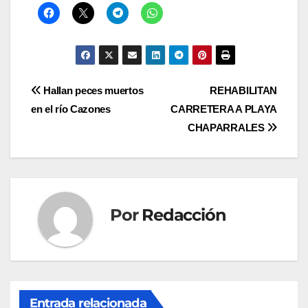
Navegación
Hallan peces muertos
REHABILITAN
en el río Cazones
CARRETERA A PLAYA
de
CHAPARRALES
entradas
Por
Redacción
Entrada relacionada