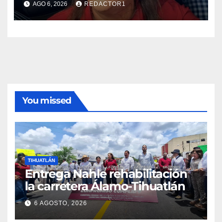
AGO 6, 2026
REDACTOR1
You missed
TIHUATLÁN
Entrega Nahle rehabilitación
la carretera Álamo-Tihuatlán
6 AGOSTO, 2026