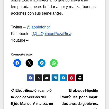
sobre todo a aprovechar lo que conlleva esta
temporada que es brindar amor y realizar buenas
acciones con sus semejantes.
Twitter –
@laopinionpr
Facebook –
@LaOpiniónPozaRica
Youtube –
Comparte esto:
Navegación
Electrificación cambió
El alcalde Hipólito
la vida de vecinos del
Rodríguez, por cumplir
de
Ejido Manuel Almanza, en
dos años de gobierno,