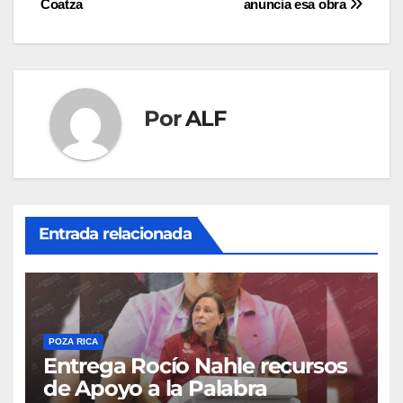
entradas
Coatza
anuncia esa obra
Por
ALF
Entrada relacionada
POZA RICA
Entrega Rocío Nahle recursos
de Apoyo a la Palabra