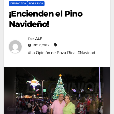
DESTACADA
POZA RICA
¡Encienden el Pino
Navideño!
Por
ALF
DIC 2, 2019
#La Opinión de Poza Rica
,
#Navidad