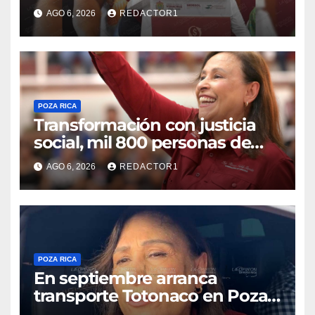
AGO 6, 2026
REDACTOR1
POZA RICA
Transformación con justicia
social, mil 800 personas de
siete municipios reciben
AGO 6, 2026
REDACTOR1
Apoyo a la Palabra: Rocío
Nahle
POZA RICA
En septiembre arranca
transporte Totonaco en Poza
Rica