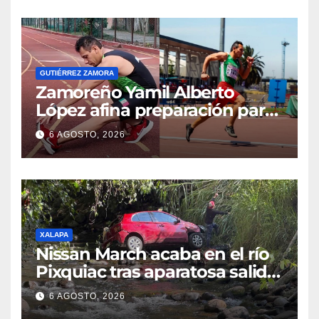
GUTIÉRREZ ZAMORA
Zamoreño Yamil Alberto
López afina preparación para
participar en el Mundial
6 AGOSTO, 2026
Máster de Atletismo en Corea
del Sur
XALAPA
Nissan March acaba en el río
Pixquiac tras aparatosa salida
de camino en la carretera
6 AGOSTO, 2026
Briones